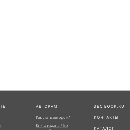
ИТЬ
АВТОРАМ
ЭБС BOOK.RU
Как стать автором?
КОНТАКТЫ
м
Книга издана. Что
КАТАЛОГ