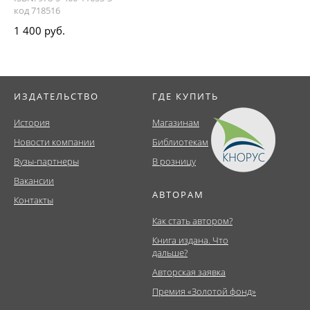
код 718516
1 400 руб.
ИЗДАТЕЛЬСТВО
ГДЕ КУПИТЬ
История
Магазинам
Новости компании
Библиотекам
Вузы-партнеры
В розницу
Вакансии
АВТОРАМ
Контакты
Как стать автором?
Книга издана. Что
дальше?
Авторская заявка
Премия «Золотой фонд»